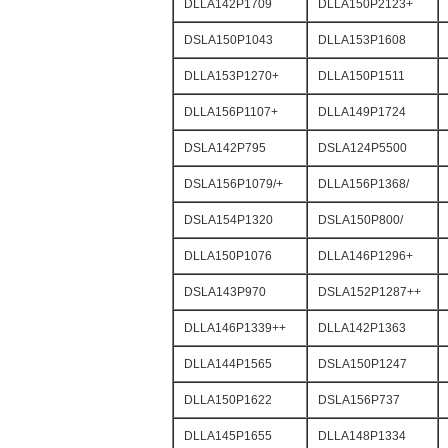
DLLA142P1709
DLLA150P2123+
DSLA150P1043
DLLA153P1608
DLLA153P1270+
DLLA150P1511
DLLA156P1107+
DLLA149P1724
DSLA142P795
DSLA124P5500
DSLA156P1079/+
DLLA156P1368/
DSLA154P1320
DSLA150P800/
DLLA150P1076
DLLA146P1296+
DSLA143P970
DSLA152P1287++
DLLA146P1339++
DLLA142P1363
DLLA144P1565
DSLA150P1247
DLLA150P1622
DSLA156P737
DLLA145P1655
DLLA148P1334