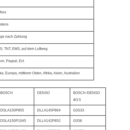
/box
stens
age nach Zahlung
S, TNT, EMS, auf dem Luftweg
on, Paypal, Ect.
, Europa, mittlerer Osten, Afrika, Asien, Australien
BOSCH
DENSO
BOSCH /DENSO
Φ3.5
DSLA150P855
DLLA145P864
G3S33
DSLA150P1045
DLLA142P852
G3S6