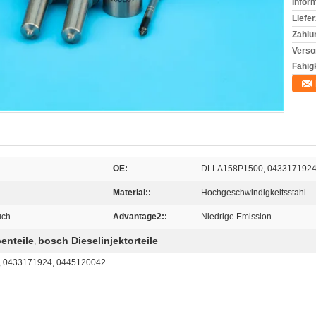
Infor
Liefer
Zahlu
Verso
Fähigk
OE:
DLLA158P1500, 0433171924
Material::
Hochgeschwindigkeitsstahl
uch
Advantage2::
Niedrige Emission
enteile
bosch Dieselinjektorteile
,
 0433171924, 0445120042