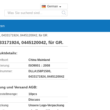
German
search
zen
, 0433171924, 0445120042, für GR.
3171924, 0445120042, für GR.
uktdetails:
ftsort:
China Mainland
izierung:
ISO9001：2008
lnummer:
DLLA158P1500,
0433171924, 0445120042
ung und Versand AGB:
estellmenge:
10pcs
Discuss
ckung
Unsere Logo-Verpackung