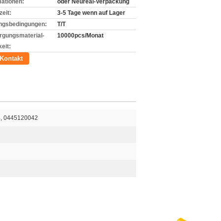
mationen:
oder Neureal-Verpackung
zeit:
3-5 Tage wenn auf Lager
ngsbedingungen:
T/T
rgungsmaterial-
10000pcs/Monat
eit:
Kontakt
, 0445120042