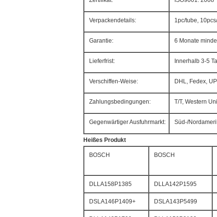
Zertifikat:
ISO9001: 2008
Verpackendetails:
1pc/tube, 10pcs
Garantie:
6 Monate minde
Lieferfrist:
Innerhalb 3-5 T
Verschiffen-Weise:
DHL, Fedex, UP
Zahlungsbedingungen:
T/T, Western Uni
Gegenwärtiger Ausfuhrmarkt:
Süd-/Nordamerika
Heißes Produkt
BOSCH
BOSCH
DLLA158P1385
DLLA142P1595
DSLA146P1409+
DSLA143P5499