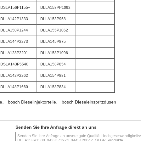
DSLA156P1155+
DLLA158PP1092
DLLA142P1333
DLLA153P958
DLLA150P1244
DLLA155P1062
DLLA144P2273
DLLA145P875
DLLA128P2201
DLLA158P1096
DSLA143P5540
DLLA158P854
DLLA142P2262
DLLA154P881
DLLA148P1660
DLLA158P834
,
,
le
bosch Dieselinjektorteile
bosch Dieseleinspritzdüsen
Senden Sie Ihre Anfrage direkt an uns