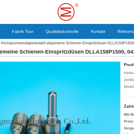
Fabrik Tour
Qualitätskontrolle
Kontakt
Referen
Hochgeschwindigkeitsstahl-allgemeine Schienen-Einspritzdüsen DLLA158P1500
gemeine Schienen-Einspritzdüsen DLLA158P1500, 043
Prod
Herkun
Zertif
Model
Zahl
Min B
Preis:
Verpa