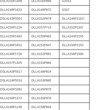
DSLA150P1499
DLLA150P866
G3S53
DLLA148P1623
DLLA148P872
G3S7
DSLA143P5501
DLLA152P879
DLLA146P2161/
DLLA150P1224
DLLA157P715
DLLA152P1507
DLLA155P1493
DLLA155P863
DLLA143P2155
DLLA146P1652
DLLA152P947
DLLA150P2153
DLLA148P1726
DLLA152P981
DLLA158P1500
DLLA157P1425
DLLA153P884
DSLA143P5517
DLLA148P824
DSLA124P5516
DLLA153P885
DSLA145P1091
DLLA145P870
DLLA150P1373
DLLA155P970
DLLA148P1238
DLLA158P844