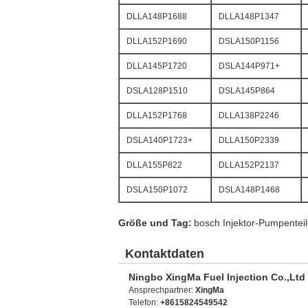
DLLA148P1688
DLLA148P1347
DLLA152P1690
DSLA150P1156
DLLA145P1720
DSLA144P971+
DSLA128P1510
DSLA145P864
DLLA152P1768
DLLA138P2246
DSLA140P1723+
DLLA150P2339
DLLA155P822
DLLA152P2137
DSLA150P1072
DSLA148P1468
Größe und Tag:
bosch Injektor-Pumpentei
Kontaktdaten
Ningbo XingMa Fuel Injection Co.,Ltd
Ansprechpartner:
XingMa
Telefon:
+8615824549542