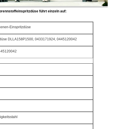
ennstoffeinspritzdüse führt einzeln auf:
ienen-Einspritzdüse
tzdüse DLLA158P1500, 0433171924, 0445120042
445120042
gkeitsstahl