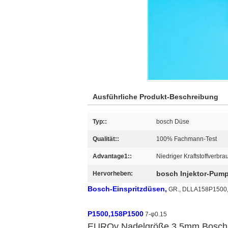
Ausführliche Produkt-Beschreibung
Typ::
bosch Düse
Qualität::
100% Fachmann-Test
Advantage1::
Niedriger Kraftstoffverbra
bosch Injektor-Pump
Hervorheben:
Bosch-Einspritzdüsen,
GR., DLLA158P1500,
P1500,158P1500
7-φ0.15
EUROv Nadelgröße 3.5mm Bosch