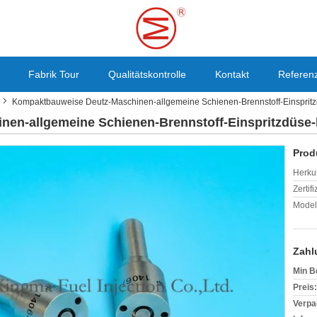
Fabrik Tour
Qualitätskontrolle
Kontakt
Referen
Kompaktbauweise Deutz-Maschinen-allgemeine Schienen-Brennstoff-Einspritzd
en-allgemeine Schienen-Brennstoff-Einspritzdüse-k
Prod
Herkun
Zertif
Model
Zahl
Min B
Preis:
Verpa