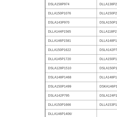
DSLA158P974
DLLA138P2
DLLA150P1076
DLLA150P2
DSLA143P970
DSLA150P1
DLLA144P1565
DLLA118P2
DLLA146P1581
DLLA148P1
DLLA150P1622
DSLA142P
DLLA145P1720
DLLA150P1
DSLA128P1510
DSLA150P1
DSLA148P1468
DLLA148P1
DSLA150P1499
DSKA146P
DSLA142P795
DSLA124P1
DLLA150P1666
DLLA153P1
DLLA146P1406/