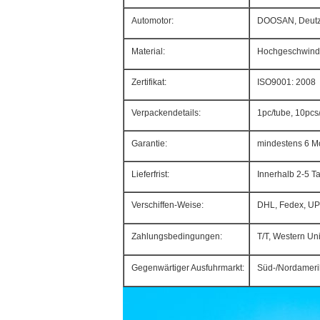
Automotor:
DOOSAN, Deutz
Material:
Hochgeschwindi
Zertifikat:
ISO9001: 2008
Verpackendetails:
1pc/tube, 10pcs
Garantie:
mindestens 6 M
Lieferfrist:
Innerhalb 2-5 T
Verschiffen-Weise:
DHL, Fedex, UP
Zahlungsbedingungen:
T/T, Western Uni
Gegenwärtiger Ausfuhrmarkt:
Süd-/Nordamerika