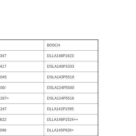
BOSCH
347
DLLA148P1623
417
DSLA140P1033
045
DSLA143P5519
00/
DSLA124P5500
287+
DSLA124P5516
247
DLLA142P1595
622
DLLA148P1524++
096
DLLA145P926+