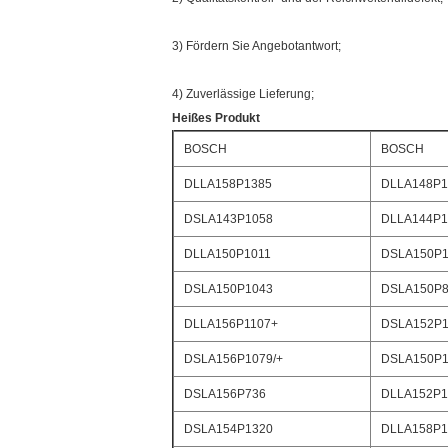
3) Fördern Sie Angebotantwort;
4) Zuverlässige Lieferung;
Heißes Produkt
BOSCH
BOSCH
DLLA158P1385
DLLA148P1
DSLA143P1058
DLLA144P1
DLLA150P1011
DSLA150P1
DSLA150P1043
DSLA150P8
DLLA156P1107+
DSLA152P1
DSLA156P1079/+
DSLA150P1
DSLA156P736
DLLA152P1
DSLA154P1320
DLLA158P1