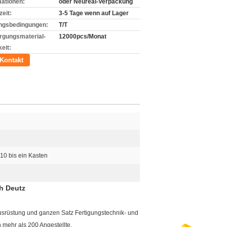
mationen:
oder Neureal-Verpackung
zeit:
3-5 Tage wenn auf Lager
ngsbedingungen:
T/T
rgungsmaterial-
12000pcs/Monat
eit:
Kontakt
k 10 bis ein Kasten
h Deutz
ausrüstung und ganzen Satz Fertigungstechnik- und
mehr als 200 Angestellte.