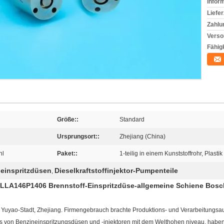
Infor
Liefer
Zahlu
Verso
Fähigk
Größe::
Standard
Ursprungsort::
Zhejiang (China)
hl
Paket::
1-teilig in einem Kunststoffrohr, Plasti
einspritzdüsen
Dieselkraftstoffinjektor-Pumpenteile
,
LLA146P1406 Brennstoff-Einspritzdüse-allgemeine Schiene Bosc
in Yuyao-Stadt, Zhejiang. Firmengebrauch brachte Produktions- und Verarbeitungs
s von Benzineinspritzungsdüsen und -injektoren mit dem Welthohen niveau, haben 