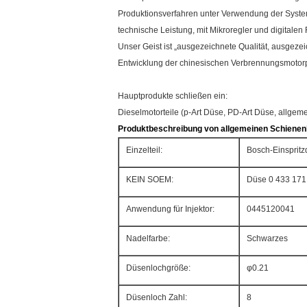
Produktionsverfahren unter Verwendung der System
technische Leistung, mit Mikroregler und digitale
Unser Geist ist „ausgezeichnete Qualität, ausgeze
Entwicklung der chinesischen Verbrennungsmotorp
Hauptprodukte schließen ein:
Dieselmotorteile (p-Art Düse, PD-Art Düse, allge
Produktbeschreibung von allgemeinen Schienenb
Einzelteil:
Bosch-Einspri
KEIN SOEM:
Düse 0 433 171
Anwendung für Injektor:
0445120041
Nadelfarbe:
Schwarzes
Düsenlochgröße:
φ0.21
Düsenloch Zahl:
8