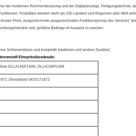
e der modernen Rechnersteuerung und der Digitalanzeige, Fertigungstechnik, star
n Funktionen. Produkten werden mehr als 100 Ländern und Regionen aller Welt verk
ichneter Preis, ausgezeichnete ausgezeichnetes Funktionsprinzip des Services“ d
rüfungsindustrie und, größere Beiträge im Ausland zu machen.
meine Schienendüsen und komplette Injektoren und andere Zusätze);
rennstoff-Einspritzdüsedetails:
tzdüse DLLA146P1406/, DLLA146P1406
 872, Dieseldüse 0433171872