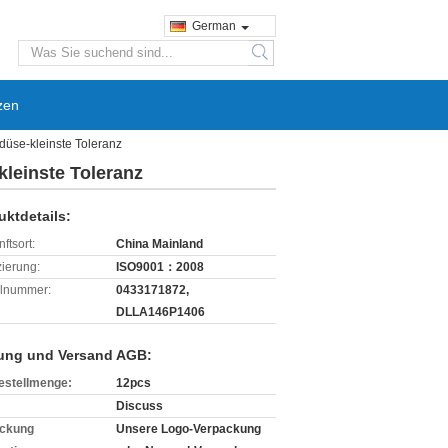
German
search
zen
üse-kleinste Toleranz
leinste Toleranz
uktdetails:
ftsort:
China Mainland
izierung:
ISO9001：2008
lnummer:
0433171872,
DLLA146P1406
ung und Versand AGB:
estellmenge:
12pcs
Discuss
ckung
Unsere Logo-Verpackung