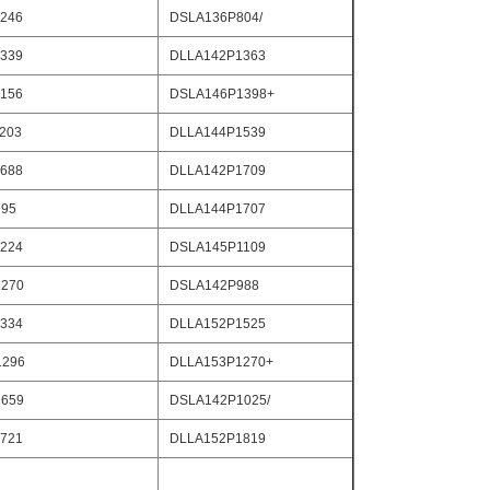
246
DSLA136P804/
339
DLLA142P1363
156
DSLA146P1398+
203
DLLA144P1539
688
DLLA142P1709
795
DLLA144P1707
224
DSLA145P1109
270
DSLA142P988
334
DLLA152P1525
1296
DLLA153P1270+
659
DSLA142P1025/
721
DLLA152P1819