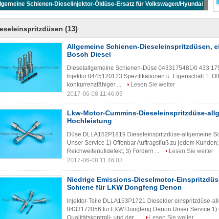
lgemeine Schienen-Dieselinjektor-Öldüse-Ersatz für Volkswagen/Hyundai
(13)
eseleinspritzdüsen
Allgemeine Schienen-Dieseleinspritzdüsen, e
Bosch Diesel
Dieselallgemeine Schienen-Düse 0433175481/0 433 17
Injektor 0445120123 Spezifikationen u. Eigenschaft 1. Of
konkurrenzfähiger ...
Lesen Sie weiter
2017-06-08 11:46:03
Lkw-Motor-Cummins-Dieseleinspritzdüse-all
Hochleistung
Düse DLLA152P1819 Dieseleinspritzdüse-allgemeine S
Unser Service 1) Offenbar Auftragsfluß zu jedem Kunden; 
Reichweitenulldefekt; 3) Fördern ...
Lesen Sie weiter
2017-06-08 11:46:03
Niedrige Emissions-Dieselmotor-Einspritzdüs
Schiene für LKW Dongfeng Denon
Injektor-Teile DLLA153P1721 Dieselder einspritzdüse-a
0433172056 für LKW Dongfeng Denon Unser Service 1) O
Qualitätskontroll- und der ...
Lesen Sie weiter