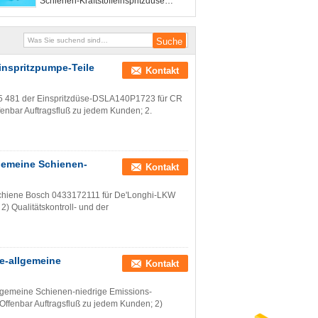
Schienen-Kraftstoffeinspritzdüse
Bosch Comon
inspritzpumpe-Teile
Kontakt
5 481 der Einspritzdüse-DSLA140P1723 für CR
fenbar Auftragsfluß zu jedem Kunden; 2.
gemeine Schienen-
Kontakt
chiene Bosch 0433172111 für De'Longhi-LKW
2) Qualitätskontroll- und der
e-allgemeine
Kontakt
llgemeine Schienen-niedrige Emissions-
ffenbar Auftragsfluß zu jedem Kunden; 2)