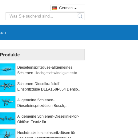
German
search
zen
Produkte
Dieseleinspritzdüse-allgemeines
Schienen-Hochgeschwindigkeitsstahl-
Material Autoteile Bosch
Schienen-Dieselkraftstoff-
Einspritzdüse DLLA158P854 Denso
allgemeine für ISUZU 6HK1
Allgemeine Schienen-
Dieseleinspritzdüsen Bosch,
Dieseleinspritzpumpe Bosch zerteilt
Allgemeine Schienen-Dieselinjektor-
DLLA155P948
Öldüse-Ersatz für
Volkswagen/Hyundai
Hochdruckdieseleinspritzdüsen für