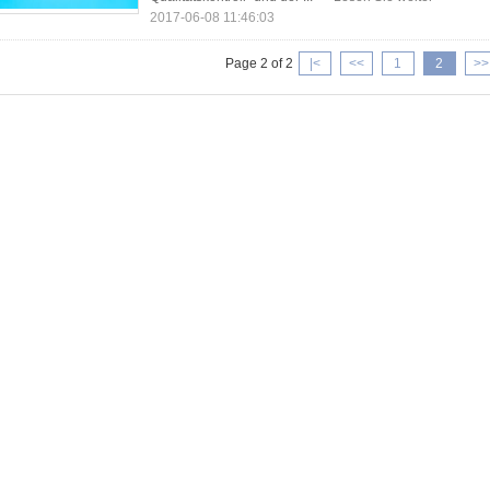
2017-06-08 11:46:03
Page 2 of 2
|<
<<
1
2
>>