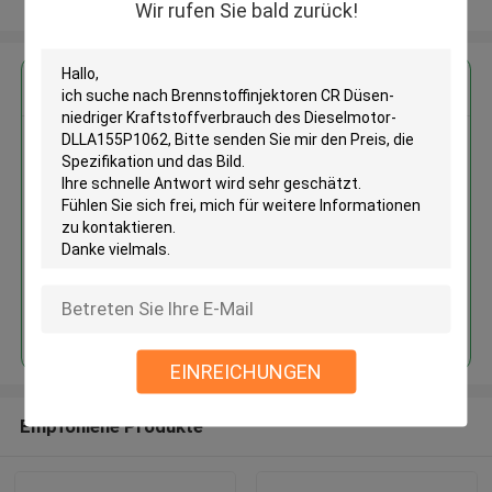
Sehen Sie mehr an
Wir rufen Sie bald zurück!
Erhalten Sie den besten Preis für
Brennstoffinjektoren CR Düsen-
niedriger Kraftstoffverbrauch
des Dieselmotor-
DLLA155P1062
Fortsetzen
EINREICHUNGEN
Empfohlene Produkte