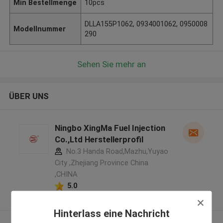
Min Bestellmenge
10pcs
DLLA155P1062, 0934001062, 0950008
Modellnummer
290
Sehen Sie mehr an
ÜBER UNS
Ningbo XingMa Fuel Injection
Co.,Ltd Herstellerprofil
No.3 Handa Road,Mazhu,Yuyao
City ,Zhejiang Province China
,CHINA
5.0
Überprüfter Lieferant
Hinterlass eine Nachricht