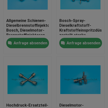
Fabrik Tour
Allgemeine Schienen-
Bosch-Spray-
Dieselbrennstoffinjektoren
Dieselkraftstoff-
Qualitätskontrolle
Bosch, Dieselmotor-
Kraftstoffeinspritzdüse
Brennstoffinjektoren
zerteilt starke
Isuzus
technische Kraft-hohe
Anfrage absenden
Anfrage absenden
Kontakt
Präzision
Referenzen
allgemeine Schieneneinspritzdüsen
Bosch-Einspritzdüsen
Hochdruck-Ersatzteil-
Dieselmotor-
Denso-Einspritzdüsen