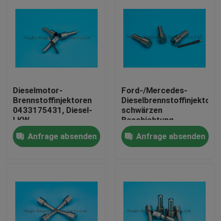
Dieselmotor-
Ford-/Mercedes-
Brennstoffinjektoren
Dieselbrennstoffinjektore
0433175431, Diesel-
schwärzen
LKW-
Beschichtung
Brennstoffinjektoren
0433175501/044512021
Anfrage absenden
Anfrage absenden
Peugeots
Startseite
Produkte
Über uns