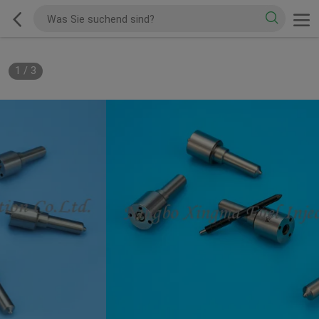
1
/
3