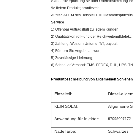
Standardverpackung 8> oder Übereinstimmung Ihrer
9> liefern Produktgarantiezeit
Auftrag &OEM des Beispiel 10> Dieseleinspritzd
Service
1) Offenbar Auftragsfluß zu jedem Kunden;
2) Qualitätskontroll- und der Reichweitenulldefekt;
3) Zahlung: Western Union u. T/T, paypal;
4) Fördern Sie Angebotantwort;
5) Zuverlässige Lieferung;
6) Schneller Versand: EMS, FEDEX, DHL, UPS, T
Produktbeschreibung von allgemeinen Schienenb
Einzelteil:
Diesel-allge
KEIN SOEM:
Allgemeine 
Anwendung für Injektor:
97095007172
Nadelfarbe:
Schwarzes