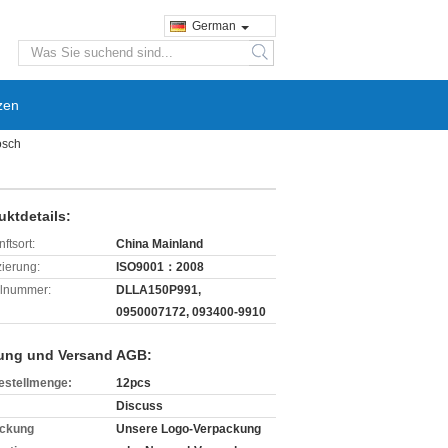
German
search
zen
osch
uktdetails:
ftsort:
China Mainland
izierung:
ISO9001：2008
lnummer:
DLLA150P991,
0950007172, 093400-9910
ung und Versand AGB:
estellmenge:
12pcs
Discuss
ckung
Unsere Logo-Verpackung