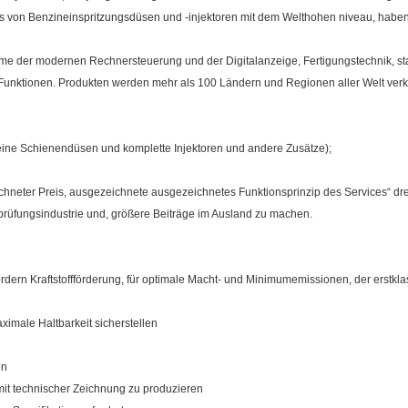
s von Benzineinspritzungsdüsen und -injektoren mit dem Welthohen niveau, haben 
e der modernen Rechnersteuerung und der Digitalanzeige, Fertigungstechnik, star
n Funktionen. Produkten werden mehr als 100 Ländern und Regionen aller Welt verk
meine Schienendüsen und komplette Injektoren und andere Zusätze);
ichneter Preis, ausgezeichnete ausgezeichnetes Funktionsprinzip des Services“ d
rüfungsindustrie und, größere Beiträge im Ausland zu machen.
ern Kraftstoffförderung, für optimale Macht- und Minimumemissionen, der erstklas
imale Haltbarkeit sicherstellen
en
 mit technischer Zeichnung zu produzieren