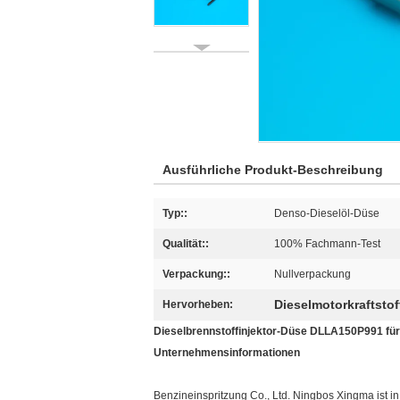
Ausführliche Produkt-Beschreibung
Typ::
Denso-Dieselöl-Düse
Qualität::
100% Fachmann-Test
Verpackung::
Nullverpackung
Dieselmotorkraftstof
Hervorheben:
Dieselbrennstoffinjektor-Düse DLLA150P991 fü
Unternehmensinformationen
Benzineinspritzung Co., Ltd. Ningbos Xingma ist 