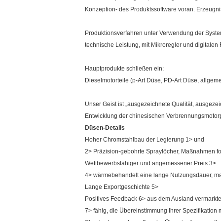
Konzeption- des Produktssoftware voran. Erzeugni
Produktionsverfahren unter Verwendung der System
technische Leistung, mit Mikroregler und digitale
Hauptprodukte schließen ein:
Dieselmotorteile (p-Art Düse, PD-Art Düse, allge
Unser Geist ist „ausgezeichnete Qualität, ausgeze
Entwicklung der chinesischen Verbrennungsmotorp
Düsen-Details
Hoher Chromstahlbau der Legierung 1> und
2> Präzision-gebohrte Spraylöcher, Maßnahmen ford
Wettbewerbsfähiger und angemessener Preis 3>
4> wärmebehandelt eine lange Nutzungsdauer, max
Lange Exportgeschichte 5>
Positives Feedback 6> aus dem Ausland vermarkt
7> fähig, die Übereinstimmung Ihrer Spezifikation