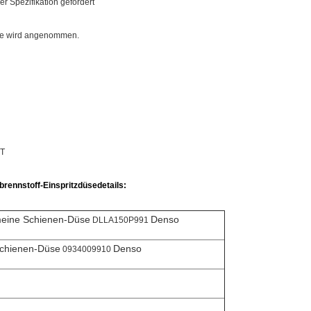
 Spezifikation gefordert
üse wird angenommen.
NT
rennstoff-Einspritzdüsedetails:
meine Schienen-Düse
Denso
DLLA150P991
Schienen-Düse
Denso
0934009910