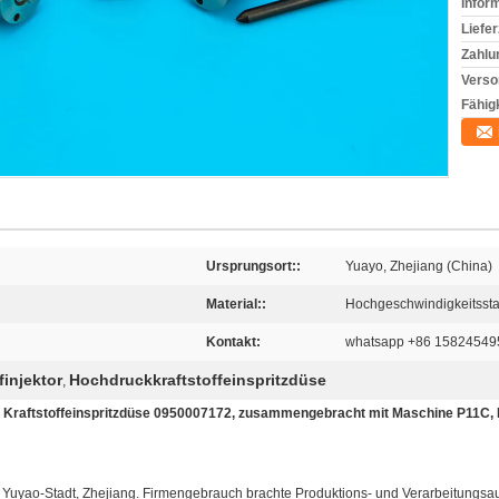
Infor
Liefer
Zahlu
Verso
Fähigk
Ursprungsort::
Yuayo, Zhejiang (China)
Material::
Hochgeschwindigkeitssta
Kontakt:
whatsapp +86 15824549
finjektor
Hochdruckkraftstoffeinspritzdüse
,
r Kraftstoffeinspritzdüse 0950007172, zusammengebracht mit Maschine P11C
in Yuyao-Stadt, Zhejiang. Firmengebrauch brachte Produktions- und Verarbeitungs