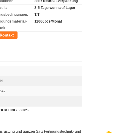
mationen:
oder Neureal-Verpackung
zeit:
3-5 Tage wenn auf Lager
ngsbedingungen:
T/T
rgungsmaterial-
11000pcs/Monat
eit:
Kontakt
hl
542
, HUA LING 380PS
ausrüstung und ganzen Satz Fertigungstechnik- und