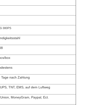
NG 380PS
digkeitsstahl
08
pcs/box
ndestens
5 Tage nach Zahlung
 UPS, TNT, EMS, auf dem Luftweg
 Union, MoneyGram, Paypal, Ect.