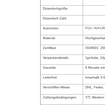
Düsenlochgröße:
Düsenloch Zahl:
Automotor:
P11C, HUA LI
Material:
Hochgeschwin
Zertifikat:
ISO9001: 20
Verpackendetails:
1pc/tube, 10
Garantie:
6 Monate mi
Lieferfrist:
Innerhalb 3-
Verschiffen-Weise:
DHL, Fedex,
Zahlungsbedingungen:
T/T, Western