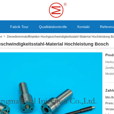
Fabrik Tour
Qualitätskontrolle
Kontakt
Referen
en
Dieselbrennstoffinjektor-Hochgeschwindigkeitsstahl-Material Hochleistung B
eschwindigkeitsstahl-Material Hochleistung Bosch
Prod
Herkun
Zertif
Model
Zahl
Min B
Preis:
Verpa